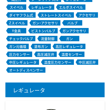
スイベル
レギュレータ
エルボスイベル
ダイヤフラム式
ストレートスイベル
アクセサリ
Zスイベル
ガン・アクセサリ
バルブ
Y金具
ピストンバルブ
ガンアクセサリ
チェックバルブ
流量制御
ガン
ガン元循環
塗布ガン
高圧レギュレータ
圧力センサー
高圧減圧弁
温度センサー
中圧レギュレータ
温度圧力センサー
中圧減圧弁
オートディスペンサー
レギュレータ