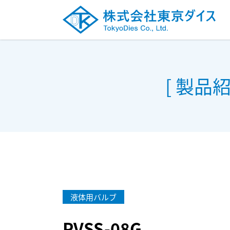
[ 製品
液体用バルブ
PVSS-08G