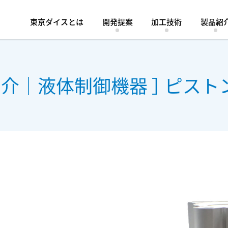
東京ダイスとは
開発提案
加工技術
製品紹
加工技術
液体制御機器
製品紹介
耐摩耗製品
会社
事
紹介｜液体制御機器 ］
ピスト
研削加工
型彫放電加工
液体レギュレーター
スプレーガン
ロー付け
ラップ磨き
液体用バルブ
オートディス
切削加工