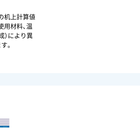
の机上計算値
使用材料、温
成）により異
す。