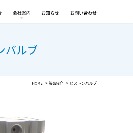
介
会社案内
お知らせ
お問い合わせ
加工事例紹介
概要
例紹介
設備紹介
ンバルブ
アクセサリ
スイベルジョイント
ペンサー
その他
ピストンバルブ
HOME
製品紹介